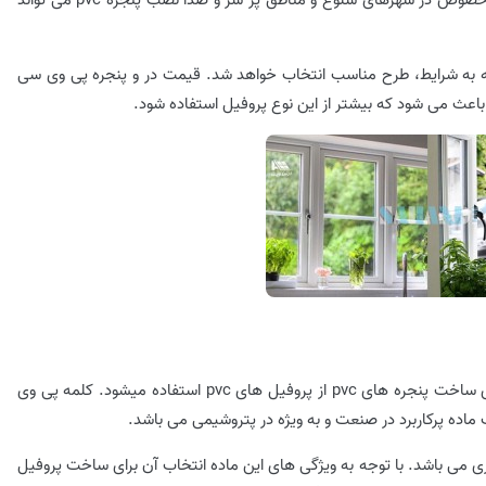
این روزهای پر مشغله مهم ترین نیاز هر فردی است. به خصوص در شهرهای شلوغ و مناطق پر سر و صدا نصب پنجره pvc می تواند
ه به شرایط، طرح مناسب انتخاب خواهد شد. قیمت در و پنجره پی وی سی
علت نامگذاری این پنجره ها جنس پروفیل آن است. برای ساخت پنجره های pvc از پروفیل های pvc استفاده میشود. کلمه پی وی
اده پرکاربرد در صنعت و به ویژه در پتروشیمی می باشد.
می باشد. با توجه به ویژگی های این ماده انتخاب آن برای ساخت پروفیل