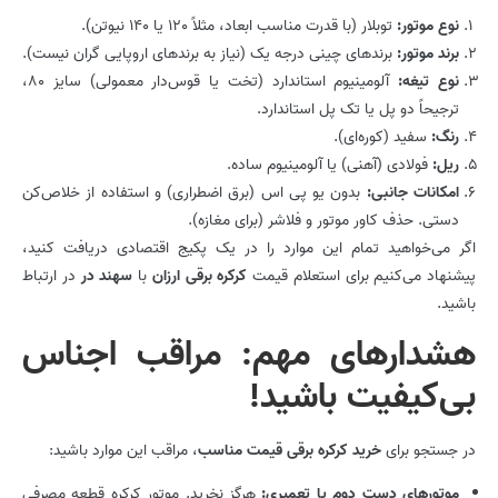
نوع موتور:
توبلار (با قدرت مناسب ابعاد، مثلاً 120 یا 140 نیوتن).
برند موتور:
برندهای چینی درجه یک (نیاز به برندهای اروپایی گران نیست).
نوع تیغه:
آلومینیوم استاندارد (تخت یا قوس‌دار معمولی) سایز 80،
ترجیحاً دو پل یا تک پل استاندارد.
رنگ:
سفید (کوره‌ای).
ریل:
فولادی (آهنی) یا آلومینیوم ساده.
امکانات جانبی:
بدون یو پی اس (برق اضطراری) و استفاده از خلاص‌کن
دستی. حذف کاور موتور و فلاشر (برای مغازه).
اگر می‌خواهید تمام این موارد را در یک پکیج اقتصادی دریافت کنید،
پیشنهاد می‌کنیم برای استعلام قیمت
کرکره برقی ارزان
با
سهند در
در ارتباط
باشید.
هشدارهای مهم: مراقب اجناس
بی‌کیفیت باشید!
در جستجو برای
خرید
کرکره برقی قیمت مناسب
، مراقب این موارد باشید:
موتورهای دست دوم یا تعمیری:
هرگز نخرید. موتور کرکره قطعه مصرفی