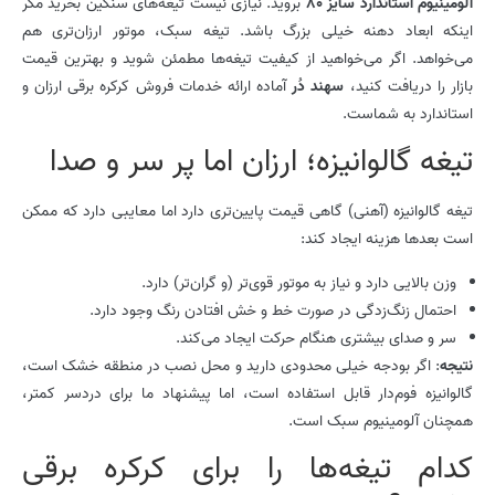
آلومینیوم استاندارد سایز 80
بروید. نیازی نیست تیغه‌های سنگین بخرید مگر
اینکه ابعاد دهنه خیلی بزرگ باشد. تیغه سبک، موتور ارزان‌تری هم
می‌خواهد. اگر می‌خواهید از کیفیت تیغه‌ها مطمئن شوید و بهترین قیمت
بازار را دریافت کنید،
سهند دُر
آماده ارائه خدمات فروش کرکره برقی ارزان و
استاندارد به شماست.
تیغه گالوانیزه؛ ارزان اما پر سر و صدا
تیغه گالوانیزه (آهنی) گاهی قیمت پایین‌تری دارد اما معایبی دارد که ممکن
است بعدها هزینه ایجاد کند:
وزن بالایی دارد و نیاز به موتور قوی‌تر (و گران‌تر) دارد.
احتمال زنگ‌زدگی در صورت خط و خش افتادن رنگ وجود دارد.
سر و صدای بیشتری هنگام حرکت ایجاد می‌کند.
نتیجه
: اگر بودجه خیلی محدودی دارید و محل نصب در منطقه خشک است،
گالوانیزه فوم‌دار قابل استفاده است، اما پیشنهاد ما برای دردسر کمتر،
همچنان آلومینیوم سبک است.
کدام تیغه‌ها را برای کرکره برقی