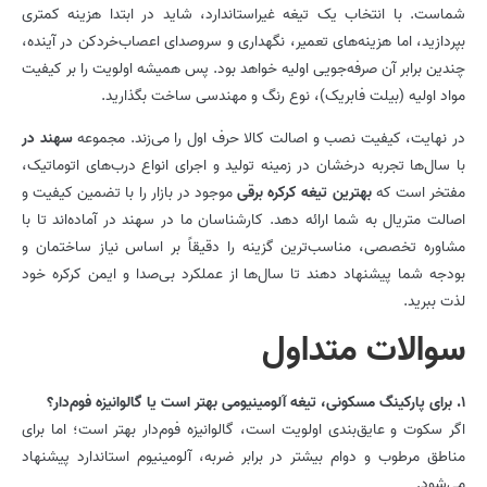
شماست. با انتخاب یک تیغه غیراستاندارد، شاید در ابتدا هزینه کمتری
بپردازید، اما هزینه‌های تعمیر، نگهداری و سروصدای اعصاب‌خردکن در آینده،
چندین برابر آن صرفه‌جویی اولیه خواهد بود. پس همیشه اولویت را بر کیفیت
مواد اولیه (بیلت فابریک)، نوع رنگ و مهندسی ساخت بگذارید.
در نهایت، کیفیت نصب و اصالت کالا حرف اول را می‌زند. مجموعه
سهند در
با سال‌ها تجربه درخشان در زمینه تولید و اجرای انواع درب‌های اتوماتیک،
مفتخر است که
بهترین تیغه کرکره برقی
موجود در بازار را با تضمین کیفیت و
اصالت متریال به شما ارائه دهد. کارشناسان ما در سهند در آماده‌اند تا با
مشاوره تخصصی، مناسب‌ترین گزینه را دقیقاً بر اساس نیاز ساختمان و
بودجه شما پیشنهاد دهند تا سال‌ها از عملکرد بی‌صدا و ایمن کرکره خود
لذت ببرید.
سوالات متداول
1. برای پارکینگ مسکونی، تیغه آلومینیومی بهتر است یا گالوانیزه فوم‌دار؟
اگر سکوت و عایق‌بندی اولویت است، گالوانیزه فوم‌دار بهتر است؛ اما برای
مناطق مرطوب و دوام بیشتر در برابر ضربه، آلومینیوم استاندارد پیشنهاد
می‌شود.