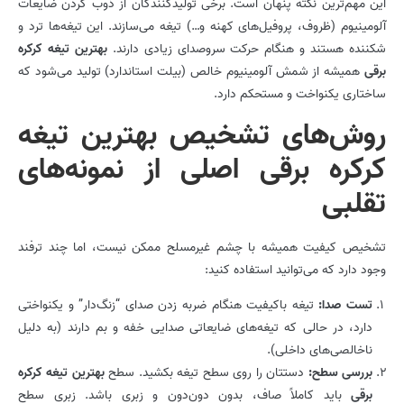
این مهم‌ترین نکته پنهان است. برخی تولیدکنندگان از ذوب کردن ضایعات
آلومینیوم (ظروف، پروفیل‌های کهنه و…) تیغه می‌سازند. این تیغه‌ها ترد و
شکننده هستند و هنگام حرکت سروصدای زیادی دارند.
بهترین تیغه کرکره
برقی
همیشه از شمش آلومینیوم خالص (بیلت استاندارد) تولید می‌شود که
ساختاری یکنواخت و مستحکم دارد.
روش‌های تشخیص بهترین تیغه
کرکره برقی اصلی از نمونه‌های
تقلبی
تشخیص کیفیت همیشه با چشم غیرمسلح ممکن نیست، اما چند ترفند
وجود دارد که می‌توانید استفاده کنید:
تست صدا
:
تیغه باکیفیت هنگام ضربه زدن صدای “زنگ‌دار” و یکنواختی
دارد، در حالی که تیغه‌های ضایعاتی صدایی خفه و بم دارند (به دلیل
ناخالصی‌های داخلی).
بررسی سطح
:
دستتان را روی سطح تیغه بکشید. سطح
بهترین تیغه کرکره
برقی
باید کاملاً صاف، بدون دون‌دون و زبری باشد. زبری سطح