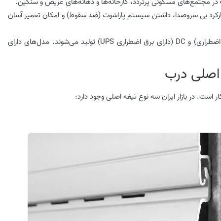
در مجتمع‌های مسکونی پرتردد، کارخانه‌ها و دهانه‌های عریض و سنگین.
(از 300 تا 1500 کیلوگرم)، کارکرد بی سروصدا، داشتن سیستم پاراشوت (ضد سقوط) و امکان تعمیر آسان
موتورهای ساید در دو مدل AC (بدون برق اضطراری) و DC (دارای برق اضطراری UPS) تولید می‌شوند. مدل‌های دارای
 است. در بازار ایران سه نوع تیغه اصلی وجود دارد: