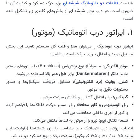
شناخت
قطعات درب اتوماتیک شیشه ای
برای درک عملکرد و کیفیت آن‌ها
ضروری است. هر درب برقی شیشه ای از بخش‌های کلیدی زیر تشکیل شده
است:
1. اپراتور درب اتوماتیک (موتور)
اپراتور درب اتوماتیک
را می‌توان
مغز و قلب
کل سیستم نامید. این بخش
مسئول تولید و انتقال نیروی حرکت است و شامل:
موتور الکتریکی:
معمولاً از نوع
براش‌لس
(Brushless) یا موتورهای معتبر
مانند
دانکر (
Dunkermotoren
)
برای
طول عمر بالا
استفاده می‌شود.
کنترل یونیت (برد الکترونیکی):
مسئول دریافت سیگنال‌ها و صدور
دستورات دقیق به موتور.
گیربکس:
برای انتقال گشتاور و کاهش سرعت موتور.
ریل آلومینیومی و کاور محافظ:
ریل، مسیر حرکت غلطک‌ها را فراهم کرده
و کاور از اجزای داخلی محافظت می‌کند.
تسمه انتقال نیرو:
نیرو را از موتور به لت‌ها منتقل می‌کند.
انتخاب اپراتور درب اتوماتیک باید متناسب با وزن شیشه‌ها (ظرفیت‌هایی
مانند ۷۵، ۱۰۰، ۱۵۰ و ۱۷۵ کیلوگرم)، سرعت تردد و نوع عملکرد درب باشد.