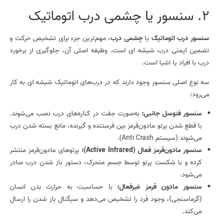
2. سنسور یا چشمی درب اتوماتیک
سنسور درب اتوماتیک
یا
چشمی درب
، مهم‌ترین جزء برای تشخیص حرکت و
تضمین ایمنی درب شیشه ای است. وظیفه اصلی آن، جلوگیری از برخورد
درب با افراد یا اشیا است.
سه نوع اصلی سنسور وجود دارند که در درب‌های اتوماتیک شیشه ای به کار
می‌رود:
سنسور فتوسل جانبی:
به‌صورت جفت در کناره‌های درب نصب می‌شوند.
با قطع شدن پرتو مادون‌قرمز بین فرستنده و گیرنده، مانع بسته شدن درب
می‌شوند (سیستم Anti Crash).
سنسور مادون‌قرمز فعال (
Active Infrared
):
پرتوهای مادون‌قرمز منتشر
کرده و با شکست پرتو توسط جسم متحرک، دستور باز شدن درب صادر
می‌شود.
سنسور مادون قرمز غیرفعال:
با حساسیت به حرارت بدن انسان
(گرماسنجی)، وجود فرد را تشخیص می‌دهد و سیگنال باز شدن را ارسال
می‌کند.